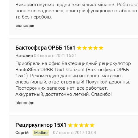
Використовуємо щодня вже кілька місяців. Роботою
повністю задоволені, пристрій функціонує стабільно
та без перебоїв.
відповідь
Бактосфера ОРББ 15х1
Наталия
03 лютого 2021 15:31
Приобрели на офис Бактерицидный рециркулятор
BactoSfera ORBB 15x1 Gorizont (Бактосфера ОРББ
15х1). Рекомендую данный интернет-магазин:
оперативный, ответственный! Покупкой доволны.
Посторонних запахов нет, все работает.
Аккуратный, достаточно легкий. Спасибо!
відповідь
Рециркулятор 15Х1
Сергій
07 лютого 2017 13:04
Medbro