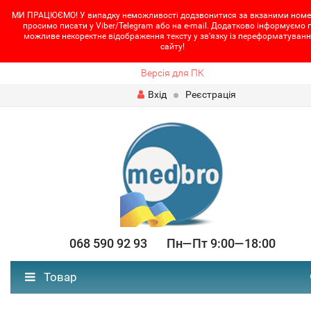
МИ ПРАЦЮЄМО! У випадку неможливості додзвонитися за вкзаними номе
просимо писати у Viber/Telegram або на e-mail. Додатково інформуємо 
можливе некоректне відображення тексту у зв'язку із переформатуван
сайту!
Версія для ПК
Вхід
Реєстрація
068 590 92 93 Пн—Пт 9:00—18:00
Товар