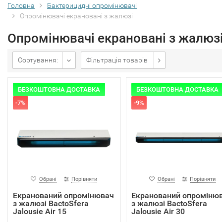
Головна
Бактерицидні опромінювачі
Опромінювачі екрановані з жалюзі
Опромінювачі екрановані з жалюз
Сортування:
Фільтрація товарів
БЕЗКОШТОВНА ДОСТАВКА
БЕЗКОШТОВНА ДОСТАВКА
-7%
-9%
Обрані
Порівняти
Обрані
Порівняти
Екранований опромінювач
Екранований опроміню
з жалюзі BactoSfera
з жалюзі BactoSfera
Jalousie Air 15
Jalousie Air 30