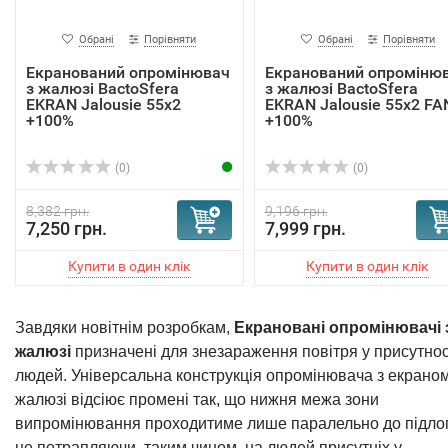
Обрані
Порівняти
Обрані
Порівняти
Екранований опромінювач
Екранований опроміню
з жалюзі BactoSfera
з жалюзі BactoSfera
EKRAN Jalousie 55x2
EKRAN Jalousie 55x2 FA
+100%
+100%
(0)
(0)
8,382 грн.
9,196 грн.
7,250 грн.
7,999 грн.
Завдяки новітнім розробкам,
Екрановані опромінювачі 
жалюзі
призначені для знезараження повітря у присутнос
людей. Універсальна конструкція опромінювача з екраном
жалюзі відсіює промені так, що нижня межа зони
випромінювання проходитиме лише паралельно до підлог
не потрапляючи, таким чином, на людей присутніх у