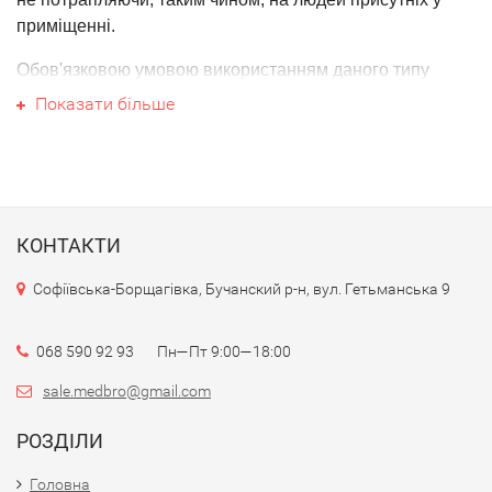
приміщенні.
Обов'язковою умовою використанням даного типу
опромінювачів є встановлення його на висоті не менше 2
Показати більше
від підлоги. Правильне встановлення забезпечує безпечн
перебування людей в приміщенні!!!
КОНТАКТИ
Софіївська-Борщагівка, Бучанский р-н, вул. Гетьманська 9
068 590 92 93 Пн—Пт 9:00—18:00
sale.medbro@gmail.com
РОЗДІЛИ
Головна