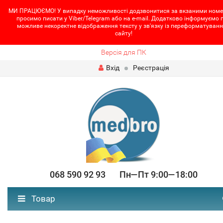
МИ ПРАЦЮЄМО! У випадку неможливості додзвонитися за вкзаними номе
просимо писати у Viber/Telegram або на e-mail. Додатково інформуємо 
можливе некоректне відображення тексту у зв'язку із переформатуван
сайту!
Версія для ПК
Вхід
Реєстрація
068 590 92 93 Пн—Пт 9:00—18:00
Товар